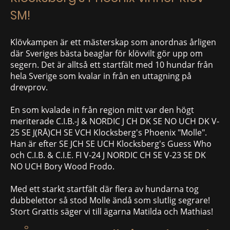
SM!
Klövkampen är ett mästerskap som anordnas årligen
där Sveriges bästa beaglar för klövvilt gör upp om
segern. Det är alltså ett startfält med 10 hundar från
hela Sverige som kvalar in från en uttagning på
drevprov.
En som kvalade in från region mitt var den högt
meriterade C.I.B.-J & NORDIC J CH DK SE NO UCH DK V-
25 SE J(RÅ)CH SE VCH Klocksberg's Phoenix "Molle".
Han är efter SE JCH SE UCH Klocksberg's Guess Who
och C.I.B. & C.I.E. FI V-24 J NORDIC CH SE V-23 SE DK
NO UCH Bory Wood Frodo.
Med ett starkt startfält där flera av hundarna tog
dubbelettor så stod Molle ändå som slutlig segrare!
Stort Grattis säger vi till ägarna Matilda och Mathias!